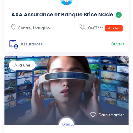
AXA Assurance et Banque Brice Nade
Centre
,
Mauguio
0467***
Afficher
Ouvert
Assurances
À la une
Sauvegarder