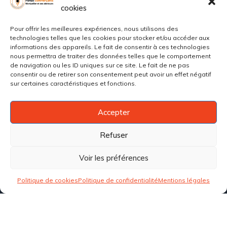
cookies
Espace Entreprises
Pour offrir les meilleures expériences, nous utilisons des
technologies telles que les cookies pour stocker et/ou accéder aux
informations des appareils. Le fait de consentir à ces technologies
nous permettra de traiter des données telles que le comportement
Se connecter
de navigation ou les ID uniques sur ce site. Le fait de ne pas
consentir ou de retirer son consentement peut avoir un effet négatif
Ajouter mon établissement
sur certaines caractéristiques et fonctions.
Soumettre un évènement
Accepter
Désinscrire son établissement
Refuser
Voir les préférences
Liens utiles
Politique de cookies
Politique de confidentialité
Mentions légales
CGU
Politique de cookies (UE)