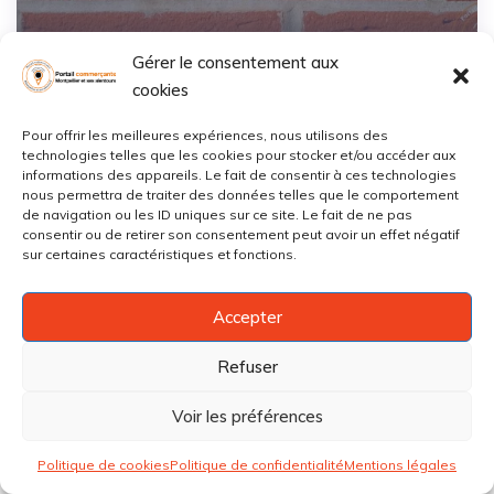
Sauvegarder
Gérer le consentement aux
cookies
Pour offrir les meilleures expériences, nous utilisons des
ABDELFATTAH MELLOUKI
technologies telles que les cookies pour stocker et/ou accéder aux
informations des appareils. Le fait de consentir à ces technologies
Port-Marianne
,
Montpellier
0760***
Afficher
nous permettra de traiter des données telles que le comportement
de navigation ou les ID uniques sur ce site. Le fait de ne pas
consentir ou de retirer son consentement peut avoir un effet négatif
Ouvert
Maçonnerie
sur certaines caractéristiques et fonctions.
Accepter
Refuser
Voir les préférences
Politique de cookies
Politique de confidentialité
Mentions légales