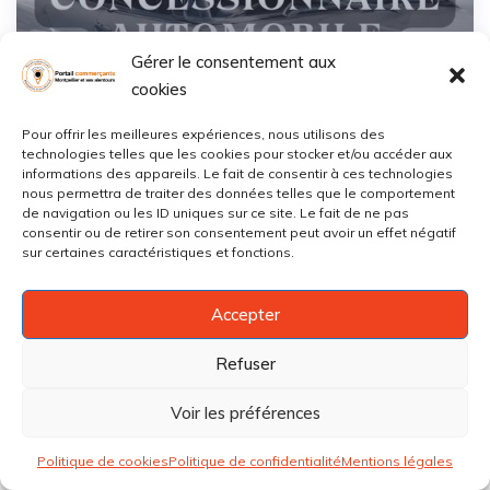
Gérer le consentement aux
cookies
Sauvegarder
Pour offrir les meilleures expériences, nous utilisons des
technologies telles que les cookies pour stocker et/ou accéder aux
informations des appareils. Le fait de consentir à ces technologies
LA SQUADRA VELOCE Fiat – Abarth
nous permettra de traiter des données telles que le comportement
de navigation ou les ID uniques sur ce site. Le fait de ne pas
consentir ou de retirer son consentement peut avoir un effet négatif
Croix d'Argent
,
Montpellier
0467***
Afficher
sur certaines caractéristiques et fonctions.
Fermé
Concessionnaires automobiles
Accepter
Refuser
Voir les préférences
Politique de cookies
Politique de confidentialité
Mentions légales