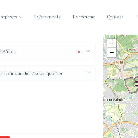
treprises
Évènements
Recherche
Contact
+
−
éâtres
×
trer par quartier / sous-quartier