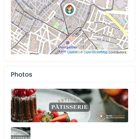
Leaflet
| ©
OpenStreetMap
contributors
Photos