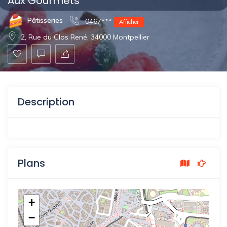
Aux Gourmets
Pâtisseries
0467***
Afficher
2, Rue du Clos René, 34000 Montpellier
Description
Plans
+
−