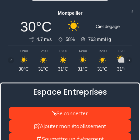
Montpellier
30°C
Ciel dégagé
4.7 m/s
58%
763
mmHg
11:00
12:00
13:00
14:00
15:00
16:00
1
‹
›
30°C
31°C
31°C
31°C
31°C
31°C
3
Espace Entreprises
Se connecter
Ajouter mon établissement
Soumettre un évènement