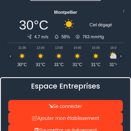
Montpellier
30°C
Ciel dégagé
4.7 m/s
58%
763
mmHg
11:00
12:00
13:00
14:00
15:00
16:00
1
‹
›
30°C
31°C
31°C
31°C
31°C
31°C
3
Espace Entreprises
Se connecter
Ajouter mon établissement
Soumettre un évènement