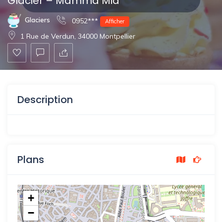
Glacier – Mamma Mia
Glaciers
0952***
Afficher
1 Rue de Verdun, 34000 Montpellier
Description
Plans
+
−