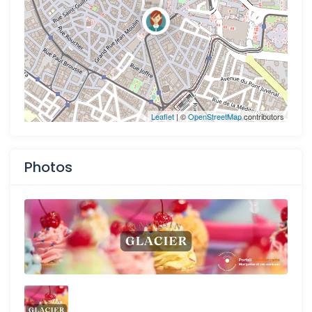
Leaflet
| ©
OpenStreetMap
contributors
Photos