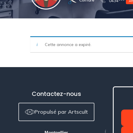
Coiffure
0434***
Af
Cette annonce a expiré.
Contactez-nous
Propulsé par Artscult
Montpellier