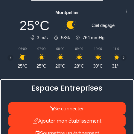
Montpellier
25°C
Ciel dégagé
3 m/s
58%
764
mmHg
06:00
07:00
08:00
09:00
10:00
11:00
1
‹
›
25°C
25°C
26°C
28°C
30°C
31°C
3
Espace Entreprises
Se connecter
Ajouter mon établissement
Soumettre un évènement