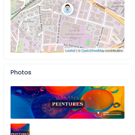
Leaflet
| ©
OpenStreetMap
contributors
Photos