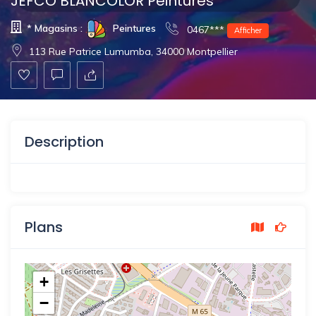
JEFCO BLANCOLOR Peintures
* Magasins :
Peintures
0467***
Afficher
113 Rue Patrice Lumumba, 34000 Montpellier
Description
Plans
+
−