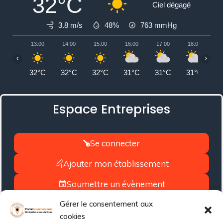
32°C
Ciel dégagé
3.8 m/s
48%
763
mmHg
13:00
14:00
15:00
16:00
17:00
18:00
1
‹
›
32°C
32°C
32°C
31°C
31°C
31°C
2
Espace Entreprises
Se connecter
Ajouter mon établissement
Soumettre un évènement
Gérer le consentement aux
Désinscrire son établissement
cookies