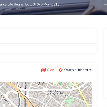
ce cité fleurie, bati, 34070 Montpellier
Plan
Obtenir l’itinéraire