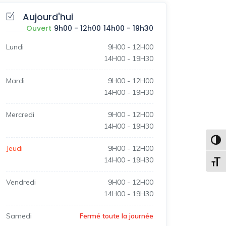
Aujourd'hui
Ouvert
9h00
-
12h00
14h00
-
19h30
Lundi
9H00
-
12H00
14H00
-
19H30
Mardi
9H00
-
12H00
14H00
-
19H30
Mercredi
9H00
-
12H00
14H00
-
19H30
Passe
Jeudi
9H00
-
12H00
14H00
-
19H30
Change
Vendredi
9H00
-
12H00
14H00
-
19H30
Samedi
Fermé toute la journée