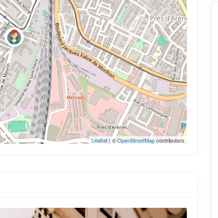
Leaflet
| ©
OpenStreetMap
contributors