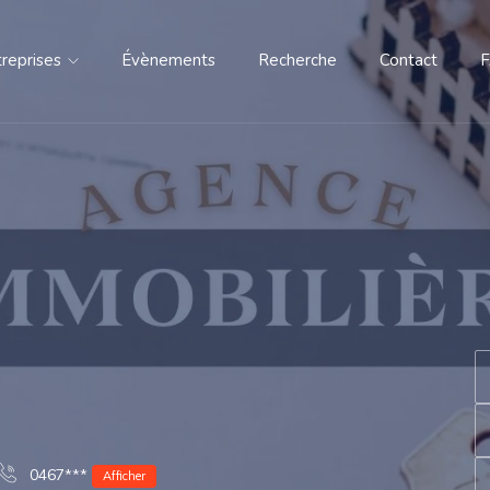
treprises
Évènements
Recherche
Contact
0467***
Afficher