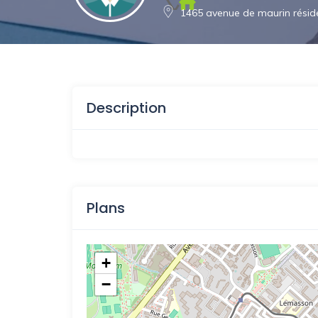
1465 avenue de maurin résiden
Description
Plans
+
−