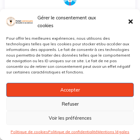
AXA Assurance et Banque Brice Nade
Gérer le consentement aux
cookies
Centre
,
Mauguio
0467***
Afficher
Pour offrir les meilleures expériences, nous utilisons des
technologies telles que les cookies pour stocker et/ou accéder aux
Ouvert
Assurances
informations des appareils. Le fait de consentir à ces technologies
nous permettra de traiter des données telles que le comportement
de navigation ou les ID uniques sur ce site. Le fait de ne pas
consentir ou de retirer son consentement peut avoir un effet négatif
sur certaines caractéristiques et fonctions.
Accepter
Refuser
Voir les préférences
Politique de cookies
Politique de confidentialité
Mentions légales