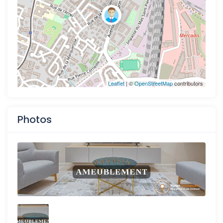
Leaflet
| ©
OpenStreetMap
contributors
Photos