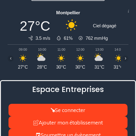
Montpellier
27°C
Ciel dégagé
3.5 m/s
61%
762
mmHg
09:00
10:00
11:00
12:00
13:00
14:00
1
‹
›
27°C
28°C
30°C
30°C
31°C
31°C
3
Espace Entreprises
Se connecter
Ajouter mon établissement
Soumettre un évènement