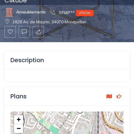
Clikube
Ameublements
0768***
Afficher
1828 Av. de Maurin, 34070 Montpellier
Description
Plans
+
−